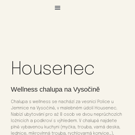
přeskočit
na
obsah
Housenec
Wellness chalupa na Vysočině
Chalupa s wellness se nachází za vesnicí Police u
Jemnice na Vysočině, v malebném údolí Housenec.
Nabízí ubytování pro až 8 osob ve dvou neprůchozích
ložnicích a podkroví s výhledem. V chalupě najdete
plně vybavenou kuchyni (myčka, trouba, varná deska,
lednice, mikrovlnná trouba, rychlovarná konvice…),